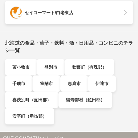
セイコーマート/白老東店
北海道の食品・菓子・飲料・酒・日用品・コンビニのチラ
シ一覧
苫小牧市
登別市
壮瞥町（有珠郡）
千歳市
室蘭市
恵庭市
伊達市
喜茂別町（虻田郡）
留寿都村（虻田郡）
安平町（勇払郡）