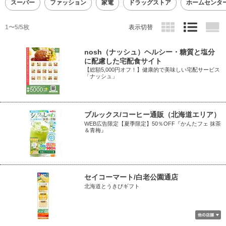
スーパー
ファッション
家電
ドラッグストア
ホームセンタ
1〜5/5枚
表示切替
nosh（ナッシュ）ヘルシー・糖質と塩分
に配慮した宅配食サイト
【総額5,000円オフ！】健康的で美味しい宅配サービス
「ナッシュ」
ブルックス/コーヒー通販（北海道エリア）
WEB広告限定【夏季限定】50％OFF『かんたフェ 抹茶
＆青梅』
セイコーマート/白老公園通店
北海道とうきびギフト