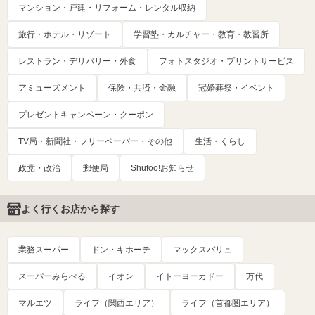
マンション・戸建・リフォーム・レンタル収納
旅行・ホテル・リゾート
学習塾・カルチャー・教育・教習所
レストラン・デリバリー・外食
フォトスタジオ・プリントサービス
アミューズメント
保険・共済・金融
冠婚葬祭・イベント
プレゼントキャンペーン・クーポン
TV局・新聞社・フリーペーパー・その他
生活・くらし
政党・政治
郵便局
Shufoo!お知らせ
よく行くお店から探す
業務スーパー
ドン・キホーテ
マックスバリュ
スーパーみらべる
イオン
イトーヨーカドー
万代
マルエツ
ライフ（関西エリア）
ライフ（首都圏エリア）