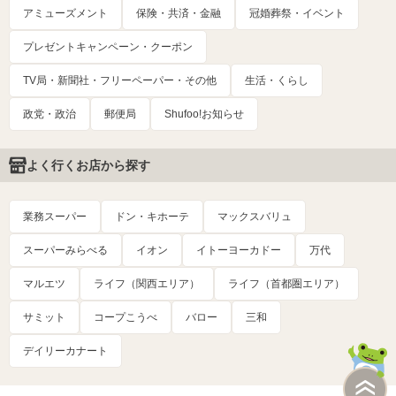
アミューズメント
保険・共済・金融
冠婚葬祭・イベント
プレゼントキャンペーン・クーポン
TV局・新聞社・フリーペーパー・その他
生活・くらし
政党・政治
郵便局
Shufoo!お知らせ
よく行くお店から探す
業務スーパー
ドン・キホーテ
マックスバリュ
スーパーみらべる
イオン
イトーヨーカドー
万代
マルエツ
ライフ（関西エリア）
ライフ（首都圏エリア）
サミット
コープこうべ
バロー
三和
デイリーカナート