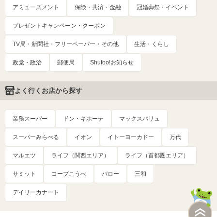
アミューズメント
保険・共済・金融
冠婚葬祭・イベント
プレゼントキャンペーン・クーポン
TV局・新聞社・フリーペーパー・その他
生活・くらし
政党・政治
郵便局
Shufoo!お知らせ
よく行くお店から探す
業務スーパー
ドン・キホーテ
マックスバリュ
スーパーみらべる
イオン
イトーヨーカドー
万代
マルエツ
ライフ（関西エリア）
ライフ（首都圏エリア）
サミット
コープこうべ
バロー
三和
デイリーカナート