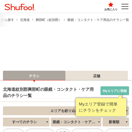
お気に入り
県から探す
北海道
興部町（紋別郡）
眼鏡・コンタクト・ケア用品のチラシ一覧
チラシ
店舗
北海道紋別郡興部町の眼鏡・コンタクト・ケア用
Myエリアに登録
品のチラシ一覧
Myエリア登録で簡単
にチラシをチェック
エリアを絞り込む
すべてのチラシ
眼鏡・コンタクト・ケア用品
新着順