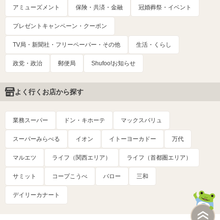
アミューズメント
保険・共済・金融
冠婚葬祭・イベント
プレゼントキャンペーン・クーポン
TV局・新聞社・フリーペーパー・その他
生活・くらし
政党・政治
郵便局
Shufoo!お知らせ
よく行くお店から探す
業務スーパー
ドン・キホーテ
マックスバリュ
スーパーみらべる
イオン
イトーヨーカドー
万代
マルエツ
ライフ（関西エリア）
ライフ（首都圏エリア）
サミット
コープこうべ
バロー
三和
デイリーカナート