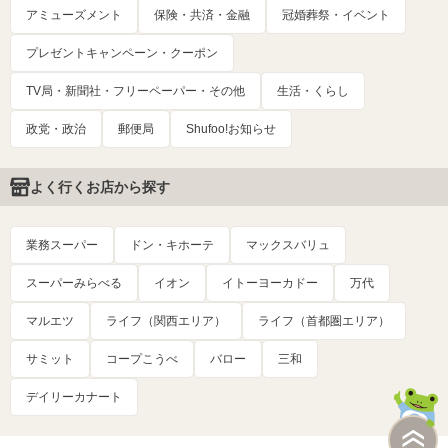
アミューズメント
保険・共済・金融
冠婚葬祭・イベント
プレゼントキャンペーン・クーポン
TV局・新聞社・フリーペーパー・その他
生活・くらし
政党・政治
郵便局
Shufoo!お知らせ
よく行くお店から探す
業務スーパー
ドン・キホーテ
マックスバリュ
スーパーみらべる
イオン
イトーヨーカドー
万代
マルエツ
ライフ（関西エリア）
ライフ（首都圏エリア）
サミット
コープこうべ
バロー
三和
デイリーカナート