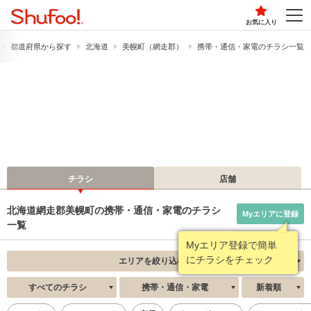
お気に入り
都道府県から探す
北海道
美幌町（網走郡）
携帯・通信・家電のチラシ一覧
チラシ
店舗
北海道網走郡美幌町の携帯・通信・家電のチラシ
Myエリアに登録
一覧
Myエリア登録で簡単
にチラシをチェック
エリアを絞り込む
すべてのチラシ
携帯・通信・家電
新着順