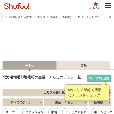
お気に入り
フー）
都道府県から探す
北海道
増毛町（増毛郡）
生活・くらしのチラシ一覧
チラシ
店舗
北海道増毛郡増毛町の生活・くらしのチラシ一覧
Myエリアに登録
Myエリア登録で簡単
エリアを絞り込む
にチラシをチェック
すべてのチラシ
生活・くらし
新着順
スーパー
ファッション
家電
ドラッグストア
ホームセンタ