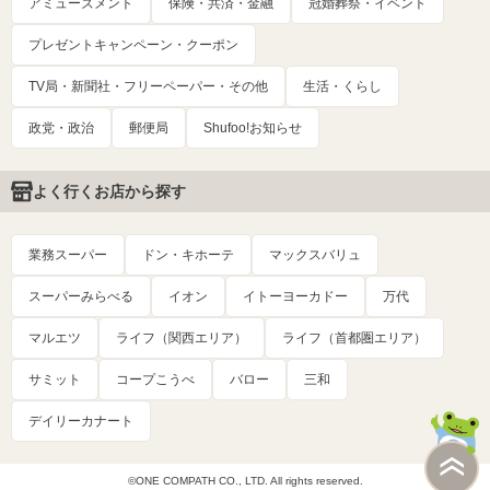
アミューズメント
保険・共済・金融
冠婚葬祭・イベント
プレゼントキャンペーン・クーポン
TV局・新聞社・フリーペーパー・その他
生活・くらし
政党・政治
郵便局
Shufoo!お知らせ
よく行くお店から探す
業務スーパー
ドン・キホーテ
マックスバリュ
スーパーみらべる
イオン
イトーヨーカドー
万代
マルエツ
ライフ（関西エリア）
ライフ（首都圏エリア）
サミット
コープこうべ
バロー
三和
デイリーカナート
©ONE COMPATH CO., LTD. All rights reserved.