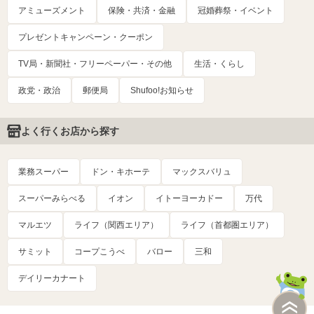
アミューズメント
保険・共済・金融
冠婚葬祭・イベント
プレゼントキャンペーン・クーポン
TV局・新聞社・フリーペーパー・その他
生活・くらし
政党・政治
郵便局
Shufoo!お知らせ
よく行くお店から探す
業務スーパー
ドン・キホーテ
マックスバリュ
スーパーみらべる
イオン
イトーヨーカドー
万代
マルエツ
ライフ（関西エリア）
ライフ（首都圏エリア）
サミット
コープこうべ
バロー
三和
デイリーカナート