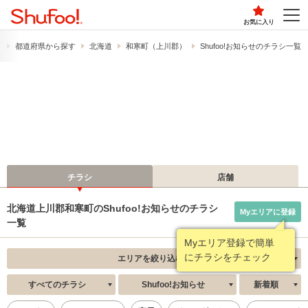
お気に入り
）
都道府県から探す
北海道
和寒町（上川郡）
Shufoo!お知らせのチラシ一覧
チラシ
店舗
北海道上川郡和寒町のShufoo!お知らせのチラシ
Myエリアに登録
一覧
Myエリア登録で簡単
にチラシをチェック
エリアを絞り込む
すべてのチラシ
Shufoo!お知らせ
新着順