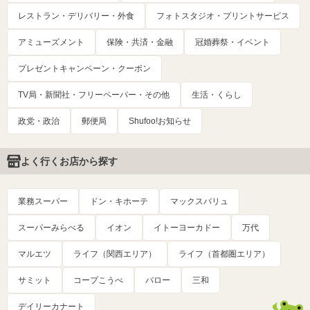
レストラン・デリバリー・外食
フォトスタジオ・プリントサービス
アミューズメント
保険・共済・金融
冠婚葬祭・イベント
プレゼントキャンペーン・クーポン
TV局・新聞社・フリーペーパー・その他
生活・くらし
政党・政治
郵便局
Shufoo!お知らせ
よく行くお店から探す
業務スーパー
ドン・キホーテ
マックスバリュ
スーパーみらべる
イオン
イトーヨーカドー
万代
マルエツ
ライフ（関西エリア）
ライフ（首都圏エリア）
サミット
コープこうべ
バロー
三和
デイリーカナート