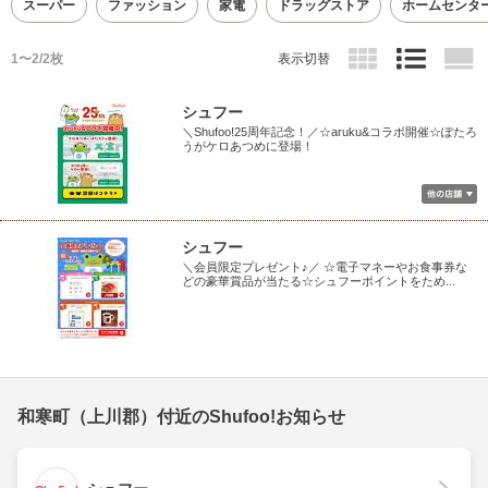
スーパー
ファッション
家電
ドラッグストア
ホームセンタ
1〜2/2枚
表示切替
シュフー
＼Shufoo!25周年記念！／☆aruku&コラボ開催☆ぽたろ
うがケロあつめに登場！
シュフー
＼会員限定プレゼント♪／ ☆電子マネーやお食事券な
どの豪華賞品が当たる☆シュフーポイントをため...
和寒町（上川郡）付近のShufoo!お知らせ