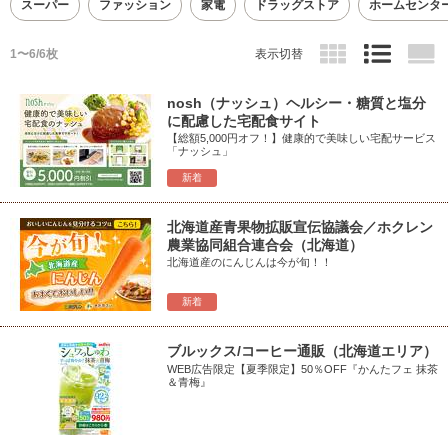
スーパー
ファッション
家電
ドラッグストア
ホームセンタ
1〜6/6枚
表示切替
nosh（ナッシュ）ヘルシー・糖質と塩分
に配慮した宅配食サイト
【総額5,000円オフ！】健康的で美味しい宅配サービス
「ナッシュ」
新着
北海道産青果物拡販宣伝協議会／ホクレン
農業協同組合連合会（北海道）
北海道産のにんじんは今が旬！！
新着
ブルックス/コーヒー通販（北海道エリア）
WEB広告限定【夏季限定】50％OFF『かんたフェ 抹茶
＆青梅』