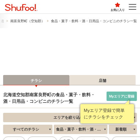
お気に入り
海道
南富良野町（空知郡）
食品・菓子・飲料・酒・日用品・コンビニのチラシ一覧
チラシ
店舗
北海道空知郡南富良野町の食品・菓子・飲料・
Myエリアに登録
酒・日用品・コンビニのチラシ一覧
Myエリア登録で簡単
にチラシをチェック
エリアを絞り込む
すべてのチラシ
食品・菓子・飲料・酒・日用品・コンビニ
新着順