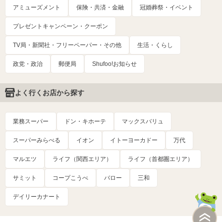
アミューズメント
保険・共済・金融
冠婚葬祭・イベント
プレゼントキャンペーン・クーポン
TV局・新聞社・フリーペーパー・その他
生活・くらし
政党・政治
郵便局
Shufoo!お知らせ
よく行くお店から探す
業務スーパー
ドン・キホーテ
マックスバリュ
スーパーみらべる
イオン
イトーヨーカドー
万代
マルエツ
ライフ（関西エリア）
ライフ（首都圏エリア）
サミット
コープこうべ
バロー
三和
デイリーカナート