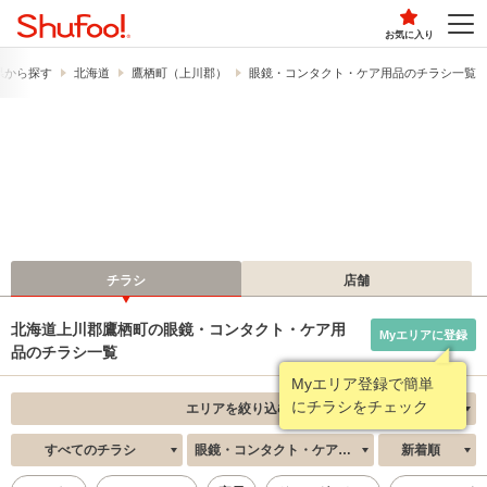
お気に入り
県から探す
北海道
鷹栖町（上川郡）
眼鏡・コンタクト・ケア用品のチラシ一覧
チラシ
店舗
北海道上川郡鷹栖町の眼鏡・コンタクト・ケア用
Myエリアに登録
品のチラシ一覧
Myエリア登録で簡単
にチラシをチェック
エリアを絞り込む
すべてのチラシ
眼鏡・コンタクト・ケア用品
新着順