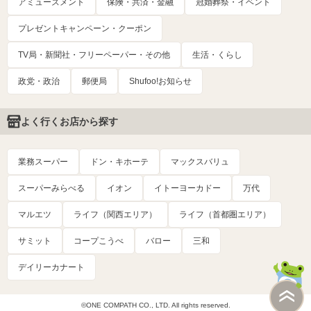
アミューズメント
保険・共済・金融
冠婚葬祭・イベント
プレゼントキャンペーン・クーポン
TV局・新聞社・フリーペーパー・その他
生活・くらし
政党・政治
郵便局
Shufoo!お知らせ
よく行くお店から探す
業務スーパー
ドン・キホーテ
マックスバリュ
スーパーみらべる
イオン
イトーヨーカドー
万代
マルエツ
ライフ（関西エリア）
ライフ（首都圏エリア）
サミット
コープこうべ
バロー
三和
デイリーカナート
©ONE COMPATH CO., LTD. All rights reserved.