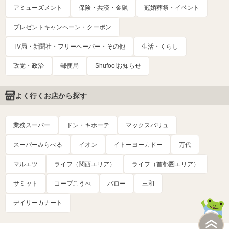
アミューズメント
保険・共済・金融
冠婚葬祭・イベント
プレゼントキャンペーン・クーポン
TV局・新聞社・フリーペーパー・その他
生活・くらし
政党・政治
郵便局
Shufoo!お知らせ
よく行くお店から探す
業務スーパー
ドン・キホーテ
マックスバリュ
スーパーみらべる
イオン
イトーヨーカドー
万代
マルエツ
ライフ（関西エリア）
ライフ（首都圏エリア）
サミット
コープこうべ
バロー
三和
デイリーカナート