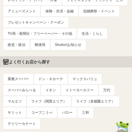
レストラン・デリバリー・外食
フォトスタジオ・プリントサービス
アミューズメント
保険・共済・金融
冠婚葬祭・イベント
プレゼントキャンペーン・クーポン
TV局・新聞社・フリーペーパー・その他
生活・くらし
政党・政治
郵便局
Shufoo!お知らせ
よく行くお店から探す
業務スーパー
ドン・キホーテ
マックスバリュ
スーパーみらべる
イオン
イトーヨーカドー
万代
マルエツ
ライフ（関西エリア）
ライフ（首都圏エリア）
サミット
コープこうべ
バロー
三和
デイリーカナート