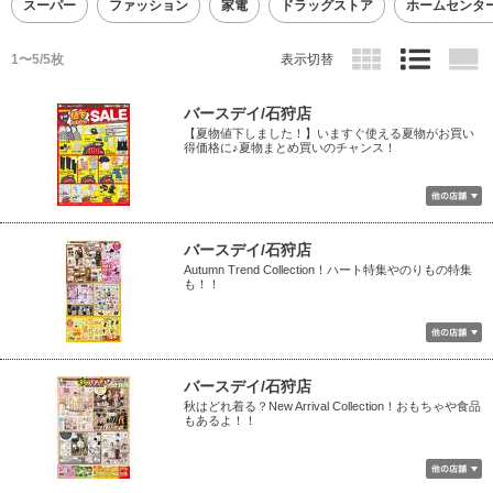
スーパー
ファッション
家電
ドラッグストア
ホームセンタ
1〜5/5枚
表示切替
バースデイ/石狩店
【夏物値下しました！】いますぐ使える夏物がお買い
得価格に♪夏物まとめ買いのチャンス！
バースデイ/石狩店
Autumn Trend Collection！ハート特集やのりもの特集
も！！
バースデイ/石狩店
秋はどれ着る？New Arrival Collection！おもちゃや食品
もあるよ！！