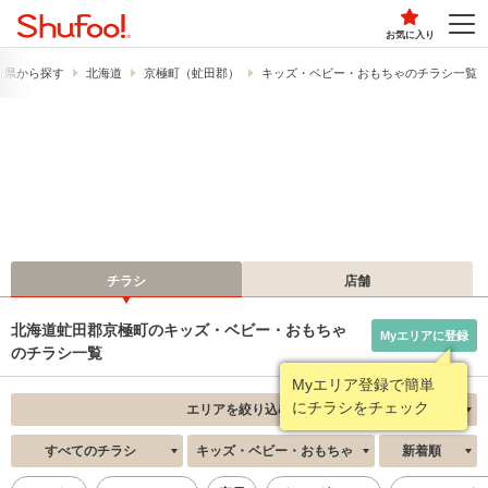
お気に入り
府県から探す
北海道
京極町（虻田郡）
キッズ・ベビー・おもちゃのチラシ一覧
チラシ
店舗
北海道虻田郡京極町のキッズ・ベビー・おもちゃ
Myエリアに登録
のチラシ一覧
Myエリア登録で簡単
にチラシをチェック
エリアを絞り込む
すべてのチラシ
キッズ・ベビー・おもちゃ
新着順