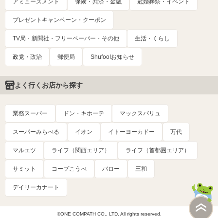
アミューズメント
保険・共済・金融
冠婚葬祭・イベント
プレゼントキャンペーン・クーポン
TV局・新聞社・フリーペーパー・その他
生活・くらし
政党・政治
郵便局
Shufoo!お知らせ
よく行くお店から探す
業務スーパー
ドン・キホーテ
マックスバリュ
スーパーみらべる
イオン
イトーヨーカドー
万代
マルエツ
ライフ（関西エリア）
ライフ（首都圏エリア）
サミット
コープこうべ
バロー
三和
デイリーカナート
©ONE COMPATH CO., LTD. All rights reserved.