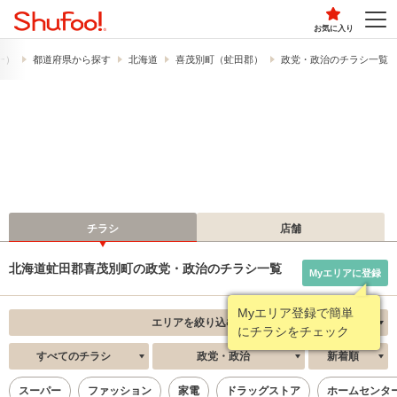
お気に入り
フー）
都道府県から探す
北海道
喜茂別町（虻田郡）
政党・政治のチラシ一覧
チラシ
店舗
北海道虻田郡喜茂別町の政党・政治のチラシ一覧
Myエリアに登録
Myエリア登録で簡単
エリアを絞り込む
にチラシをチェック
すべてのチラシ
政党・政治
新着順
スーパー
ファッション
家電
ドラッグストア
ホームセンタ