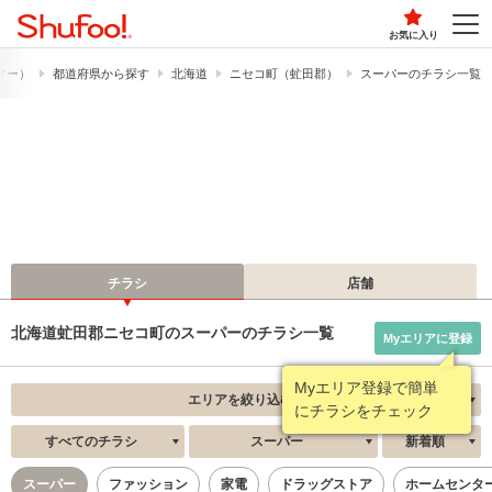
お気に入り
ュフー）
都道府県から探す
北海道
ニセコ町（虻田郡）
スーパーのチラシ一覧
チラシ
店舗
北海道虻田郡ニセコ町のスーパーのチラシ一覧
Myエリアに登録
Myエリア登録で簡単
エリアを絞り込む
にチラシをチェック
すべてのチラシ
スーパー
新着順
スーパー
ファッション
家電
ドラッグストア
ホームセンタ