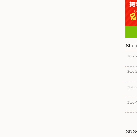
Shu
26/7/
26/6/
26/6/
25/6/
SN