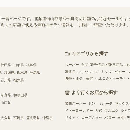
シ一覧ページです。北海道檜山郡厚沢部町周辺店舗のお得なセールやキ
）ではお近くの店舗で使える最新のチラシ情報を、手軽にご確認いただけま
カテゴリから探す
スーパー
食品･菓子･飲料･酒･日用品･コ
秋田県
山形県
福島県
家電店
ファッション
キッズ・ベビー・
県
茨城県
栃木県
群馬県
携帯・通信・家電
ヘルス＆ビューティ・
石川県
福井県
よく行くお店から探す
奈良県
和歌山県
山口県
業務スーパー
ドン・キホーテ
マックス
イトーヨーカドー
万代
マルエツ
ライ
サミット
コープこうべ
バロー
三和
デ
大分県
宮崎県
鹿児島県
沖縄県