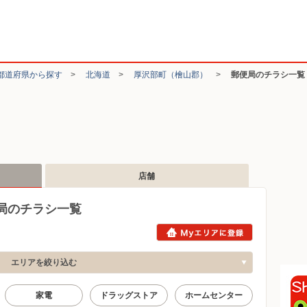
都道府県から探す
>
北海道
>
厚沢部町（檜山郡）
>
郵便局のチラシ一覧
店舗
局のチラシ一覧
エリアを絞り込む
家電
ドラッグストア
ホームセンター