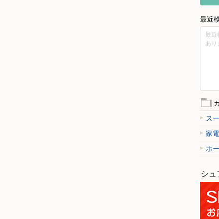
最近
最近
あり
ス
家
ホ
シュ