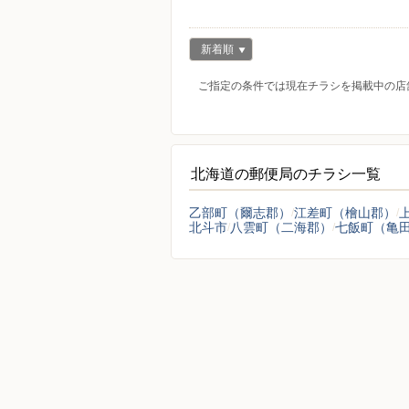
新着順
ご指定の条件では現在チラシを掲載中の店
北海道の郵便局のチラシ一覧
乙部町（爾志郡）
江差町（檜山郡）
北斗市
八雲町（二海郡）
七飯町（亀