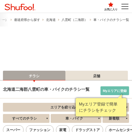
お気に入り
ュフー）
都道府県から探す
北海道
八雲町（二海郡）
車・バイクのチラシ一覧
チラシ
店舗
北海道二海郡八雲町の車・バイクのチラシ一覧
Myエリアに登録
Myエリア登録で簡単
エリアを絞り込む
にチラシをチェック
すべてのチラシ
車・バイク
新着順
スーパー
ファッション
家電
ドラッグストア
ホームセンタ