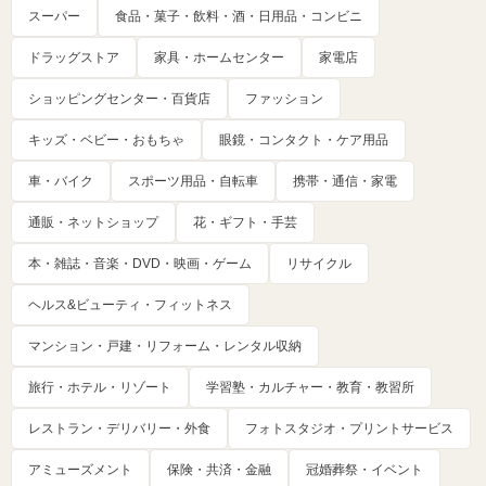
スーパー
食品・菓子・飲料・酒・日用品・コンビニ
ドラッグストア
家具・ホームセンター
家電店
ショッピングセンター・百貨店
ファッション
キッズ・ベビー・おもちゃ
眼鏡・コンタクト・ケア用品
車・バイク
スポーツ用品・自転車
携帯・通信・家電
通販・ネットショップ
花・ギフト・手芸
本・雑誌・音楽・DVD・映画・ゲーム
リサイクル
ヘルス&ビューティ・フィットネス
マンション・戸建・リフォーム・レンタル収納
旅行・ホテル・リゾート
学習塾・カルチャー・教育・教習所
レストラン・デリバリー・外食
フォトスタジオ・プリントサービス
アミューズメント
保険・共済・金融
冠婚葬祭・イベント