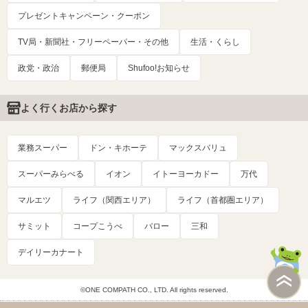
プレゼントキャンペーン・クーポン
TV局・新聞社・フリーペーパー・その他
生活・くらし
政党・政治
郵便局
Shufoo!お知らせ
よく行くお店から探す
業務スーパー
ドン・キホーテ
マックスバリュ
スーパーみらべる
イオン
イトーヨーカドー
万代
マルエツ
ライフ（関西エリア）
ライフ（首都圏エリア）
サミット
コープこうべ
バロー
三和
デイリーカナート
©ONE COMPATH CO., LTD. All rights reserved.