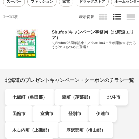
スーパー
ファッション
家電
ドラッグストア
ホームセンタ
1〜1/1枚
表示切替
Shufoo!キャンペーン事務局（北海道エリ
ア）
＼Shufoo!25周年記念！／☆aruku&コラボ開催☆ぽたろ
うがケロあつめに登場！
北海道のプレゼントキャンペーン・クーポンのチラシ一覧
七飯町（亀田郡）
森町（茅部郡）
北斗市
函館市
室蘭市
登別市
伊達市
木古内町（上磯郡）
厚沢部町（檜山郡）