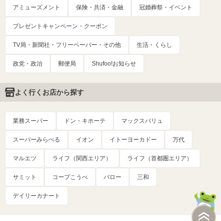
アミューズメント
保険・共済・金融
冠婚葬祭・イベント
プレゼントキャンペーン・クーポン
TV局・新聞社・フリーペーパー・その他
生活・くらし
政党・政治
郵便局
Shufoo!お知らせ
よく行くお店から探す
業務スーパー
ドン・キホーテ
マックスバリュ
スーパーみらべる
イオン
イトーヨーカドー
万代
マルエツ
ライフ（関西エリア）
ライフ（首都圏エリア）
サミット
コープこうべ
バロー
三和
デイリーカナート