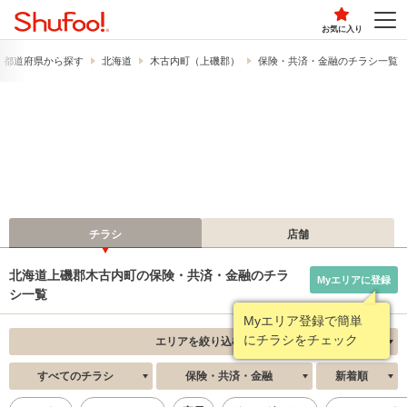
お気に入り
都道府県から探す
北海道
木古内町（上磯郡）
保険・共済・金融のチラシ一覧
チラシ
店舗
北海道上磯郡木古内町の保険・共済・金融のチラ
Myエリアに登録
シ一覧
Myエリア登録で簡単
にチラシをチェック
エリアを絞り込む
すべてのチラシ
保険・共済・金融
新着順