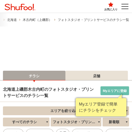
お気に入り
す
北海道
木古内町（上磯郡）
フォトスタジオ・プリントサービスのチラシ一覧
チラシ
店舗
北海道上磯郡木古内町のフォトスタジオ・プリン
Myエリアに登録
トサービスのチラシ一覧
Myエリア登録で簡単
にチラシをチェック
エリアを絞り込む
すべてのチラシ
フォトスタジオ・プリントサービス
新着順