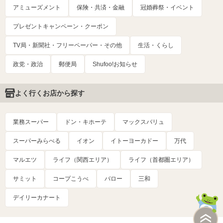
アミューズメント
保険・共済・金融
冠婚葬祭・イベント
プレゼントキャンペーン・クーポン
TV局・新聞社・フリーペーパー・その他
生活・くらし
政党・政治
郵便局
Shufoo!お知らせ
よく行くお店から探す
業務スーパー
ドン・キホーテ
マックスバリュ
スーパーみらべる
イオン
イトーヨーカドー
万代
マルエツ
ライフ（関西エリア）
ライフ（首都圏エリア）
サミット
コープこうべ
バロー
三和
デイリーカナート