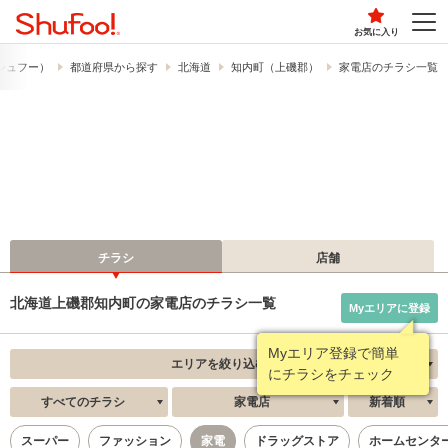
お気に入り
​（シュフー）
都道府県から探す
北海道
知内町（上磯郡）
家電店のチラシ一覧
チラシ
店舗
北海道上磯郡知内町の家電店のチラシ一覧
Myエリアに登録
Myエリア登録で簡単
エリアを絞り込む
にチラシをチェック
すべてのチラシ
家電店
新着順
スーパー
ファッション
家電
ドラッグストア
ホームセンタ