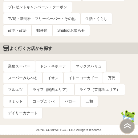
プレゼントキャンペーン・クーポン
TV局・新聞社・フリーペーパー・その他
生活・くらし
政党・政治
郵便局
Shufoo!お知らせ
よく行くお店から探す
業務スーパー
ドン・キホーテ
マックスバリュ
スーパーみらべる
イオン
イトーヨーカドー
万代
マルエツ
ライフ（関西エリア）
ライフ（首都圏エリア）
サミット
コープこうべ
バロー
三和
デイリーカナート
©ONE COMPATH CO., LTD. All rights reserved.