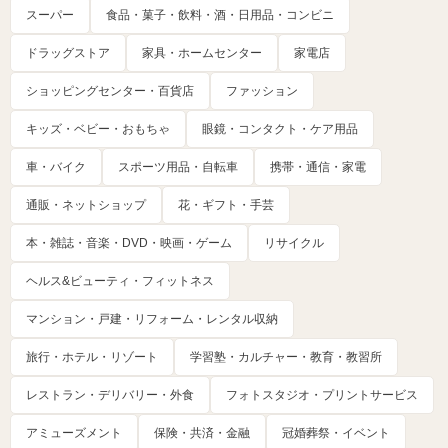
スーパー
食品・菓子・飲料・酒・日用品・コンビニ
ドラッグストア
家具・ホームセンター
家電店
ショッピングセンター・百貨店
ファッション
キッズ・ベビー・おもちゃ
眼鏡・コンタクト・ケア用品
車・バイク
スポーツ用品・自転車
携帯・通信・家電
通販・ネットショップ
花・ギフト・手芸
本・雑誌・音楽・DVD・映画・ゲーム
リサイクル
ヘルス&ビューティ・フィットネス
マンション・戸建・リフォーム・レンタル収納
旅行・ホテル・リゾート
学習塾・カルチャー・教育・教習所
レストラン・デリバリー・外食
フォトスタジオ・プリントサービス
アミューズメント
保険・共済・金融
冠婚葬祭・イベント