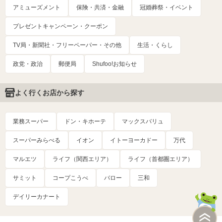
アミューズメント
保険・共済・金融
冠婚葬祭・イベント
プレゼントキャンペーン・クーポン
TV局・新聞社・フリーペーパー・その他
生活・くらし
政党・政治
郵便局
Shufoo!お知らせ
よく行くお店から探す
業務スーパー
ドン・キホーテ
マックスバリュ
スーパーみらべる
イオン
イトーヨーカドー
万代
マルエツ
ライフ（関西エリア）
ライフ（首都圏エリア）
サミット
コープこうべ
バロー
三和
デイリーカナート