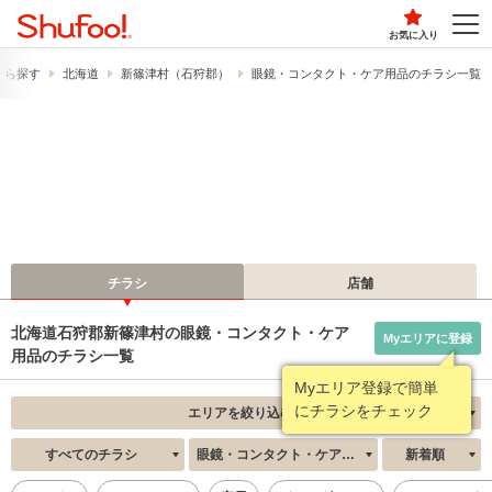
お気に入り
から探す
北海道
新篠津村（石狩郡）
眼鏡・コンタクト・ケア用品のチラシ一覧
チラシ
店舗
北海道石狩郡新篠津村の眼鏡・コンタクト・ケア
Myエリアに登録
用品のチラシ一覧
Myエリア登録で簡単
にチラシをチェック
エリアを絞り込む
すべてのチラシ
眼鏡・コンタクト・ケア用品
新着順