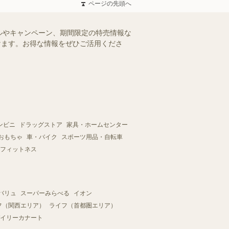
ページの先頭へ
ルやキャンペーン、期間限定の特売情報な
だけます。お得な情報をぜひご活用くださ
ンビニ
ドラッグストア
家具・ホームセンター
おもちゃ
車・バイク
スポーツ用品・自転車
フィットネス
バリュ
スーパーみらべる
イオン
フ（関西エリア）
ライフ（首都圏エリア）
イリーカナート