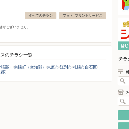
すべてのチラシ
フォト･プリントサービス
舗がございません。
ビスのチラシ一覧
チラ
夕張郡）
南幌町（空知郡）
恵庭市
江別市
札幌市白石区
張郡）