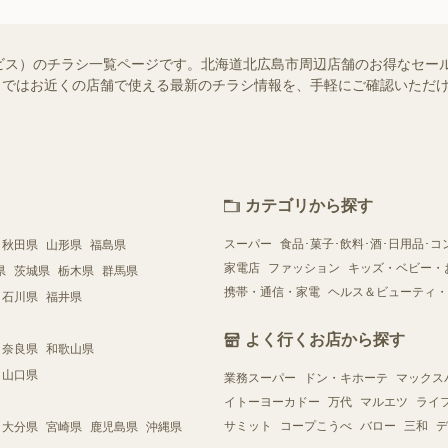
ビス）のチラシ一覧ページです。北海道北広島市周辺店舗のお得なセー
ュフー）ではお近くの店舗で使える最新のチラシ情報を、手軽にご確認いた
カテゴリから探す
スーパー
食品･菓子･飲料･酒･日用品･コ
秋田県
山形県
福島県
家電店
ファッション
キッズ・ベビー・
県
茨城県
栃木県
群馬県
携帯・通信・家電
ヘルス＆ビューティ・
石川県
福井県
よく行くお店から探す
奈良県
和歌山県
山口県
業務スーパー
ドン・キホーテ
マックス
イトーヨーカドー
万代
マルエツ
ライ
サミット
コープこうべ
バロー
三和
デ
大分県
宮崎県
鹿児島県
沖縄県