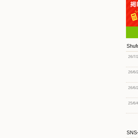
Shu
26/7/
26/6/
26/6/
25/6/
SN