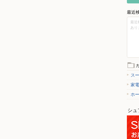
最近
最近
あり
ス
家
ホ
シュ