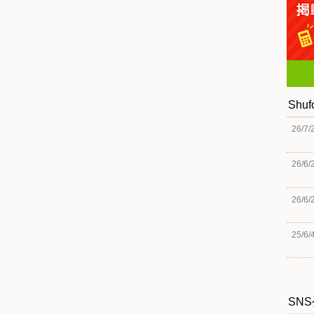
Shu
26/7/
26/6/
26/6/
25/6/
SN