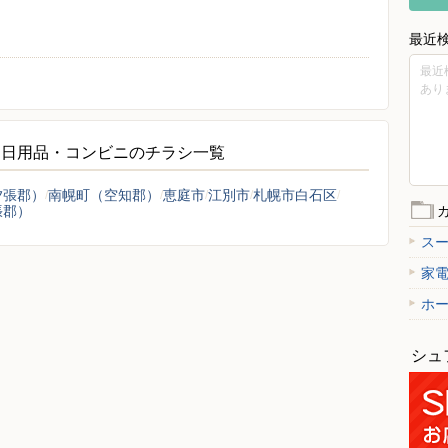
最近
最近
あり
・日用品・コンビニのチラシ一覧
夕張郡）
南幌町（空知郡）
恵庭市
江別市
札幌市白石区
張郡）
ス
家
ホ
シュ