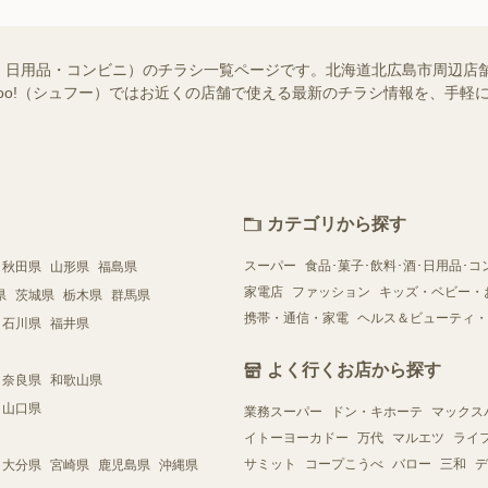
・日用品・コンビニ）のチラシ一覧ページです。北海道北広島市周辺店
ufoo!（シュフー）ではお近くの店舗で使える最新のチラシ情報を、手
カテゴリから探す
スーパー
食品･菓子･飲料･酒･日用品･コ
秋田県
山形県
福島県
家電店
ファッション
キッズ・ベビー・
県
茨城県
栃木県
群馬県
携帯・通信・家電
ヘルス＆ビューティ・
石川県
福井県
よく行くお店から探す
奈良県
和歌山県
山口県
業務スーパー
ドン・キホーテ
マックス
イトーヨーカドー
万代
マルエツ
ライ
サミット
コープこうべ
バロー
三和
デ
大分県
宮崎県
鹿児島県
沖縄県