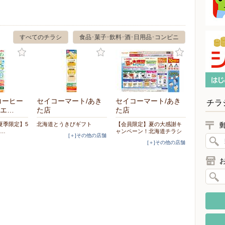
すべてのチラシ
食品･菓子･飲料･酒･日用品･コンビニ
コーヒー
セイコーマート/あき
セイコーマート/あき
チラ
エ…
た店
た店
夏季限定】5
北海道とうきびギフト
【会員限定】夏の大感謝キ
た…
ャンペーン！北海道チラシ
[＋]その他の店舗
[＋]その他の店舗