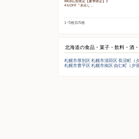
WEB広告限定【夏季限定】3
4％OFF『水出し…
1~5枚目/5枚
北海道の食品・菓子・飲料・酒
札幌市厚別区
札幌市清田区
長沼町（
札幌市豊平区
札幌市南区
由仁町（夕