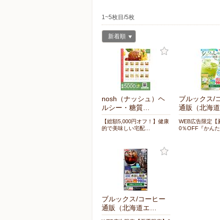
1~5枚目/5枚
新着順
nosh（ナッシュ）ヘ
ブルックス/
ルシー・糖質…
通販（北海道
【総額5,000円オフ！】健康
WEB広告限定【
的で美味しい宅配…
0％OFF『かん
ブルックス/コーヒー
通販（北海道エ…