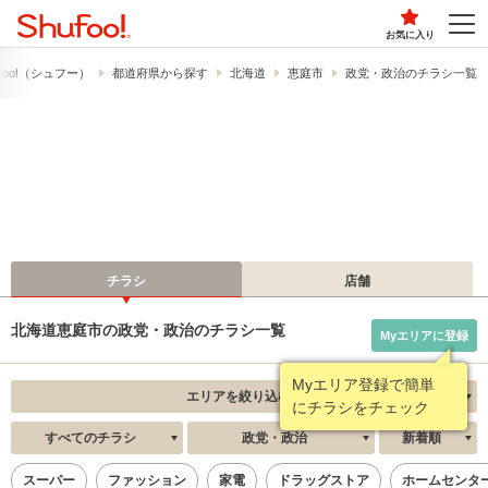
お気に入り
foo!​（シュフー）
都道府県から探す
北海道
恵庭市
政党・政治のチラシ一覧
チラシ
店舗
北海道恵庭市の政党・政治のチラシ一覧
Myエリアに登録
Myエリア登録で簡単
エリアを絞り込む
にチラシをチェック
すべてのチラシ
政党・政治
新着順
スーパー
ファッション
家電
ドラッグストア
ホームセンタ