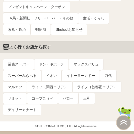
プレゼントキャンペーン・クーポン
TV局・新聞社・フリーペーパー・その他
生活・くらし
政党・政治
郵便局
Shufoo!お知らせ
よく行くお店から探す
業務スーパー
ドン・キホーテ
マックスバリュ
スーパーみらべる
イオン
イトーヨーカドー
万代
マルエツ
ライフ（関西エリア）
ライフ（首都圏エリア）
サミット
コープこうべ
バロー
三和
デイリーカナート
©ONE COMPATH CO., LTD. All rights reserved.