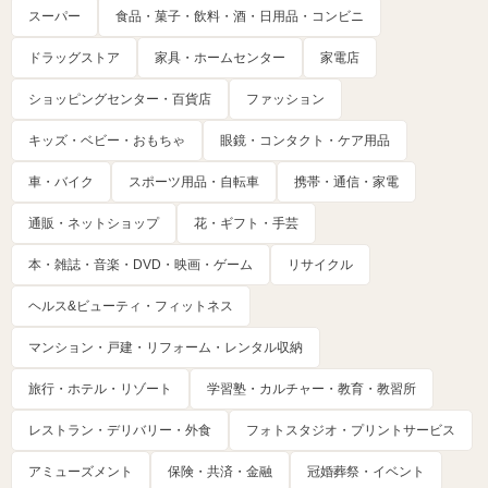
スーパー
食品・菓子・飲料・酒・日用品・コンビニ
ドラッグストア
家具・ホームセンター
家電店
ショッピングセンター・百貨店
ファッション
キッズ・ベビー・おもちゃ
眼鏡・コンタクト・ケア用品
車・バイク
スポーツ用品・自転車
携帯・通信・家電
通販・ネットショップ
花・ギフト・手芸
本・雑誌・音楽・DVD・映画・ゲーム
リサイクル
ヘルス&ビューティ・フィットネス
マンション・戸建・リフォーム・レンタル収納
旅行・ホテル・リゾート
学習塾・カルチャー・教育・教習所
レストラン・デリバリー・外食
フォトスタジオ・プリントサービス
アミューズメント
保険・共済・金融
冠婚葬祭・イベント