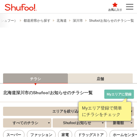
お気に入り
!​（シュフー）
都道府県から探す
北海道
深川市
Shufoo!お知らせのチラシ一覧
チラシ
店舗
北海道深川市のShufoo!お知らせのチラシ一覧
Myエリアに登録
Myエリア登録で簡単
エリアを絞り込む
にチラシをチェック
すべてのチラシ
Shufoo!お知らせ
新着順
スーパー
ファッション
家電
ドラッグストア
ホームセンタ