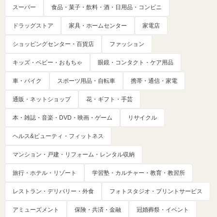
スーパー
食品・菓子・飲料・酒・日用品・コンビニ
ドラッグストア
家具・ホームセンター
家電店
ショッピングセンター・百貨店
ファッション
キッズ・ベビー・おもちゃ
眼鏡・コンタクト・ケア用品
車・バイク
スポーツ用品・自転車
携帯・通信・家電
通販・ネットショップ
花・ギフト・手芸
本・雑誌・音楽・DVD・映画・ゲーム
リサイクル
ヘルス&ビューティ・フィットネス
マンション・戸建・リフォーム・レンタル収納
旅行・ホテル・リゾート
学習塾・カルチャー・教育・教習所
レストラン・デリバリー・外食
フォトスタジオ・プリントサービス
アミューズメント
保険・共済・金融
冠婚葬祭・イベント