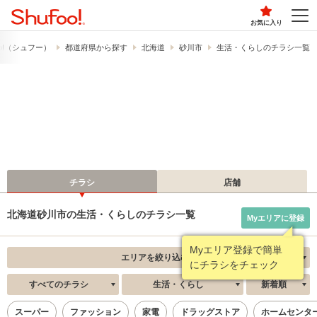
お気に入り
o!​（シュフー）
都道府県から探す
北海道
砂川市
生活・くらしのチラシ一覧
チラシ
店舗
北海道砂川市の生活・くらしのチラシ一覧
Myエリアに登録
Myエリア登録で簡単
エリアを絞り込む
にチラシをチェック
すべてのチラシ
生活・くらし
新着順
スーパー
ファッション
家電
ドラッグストア
ホームセンタ