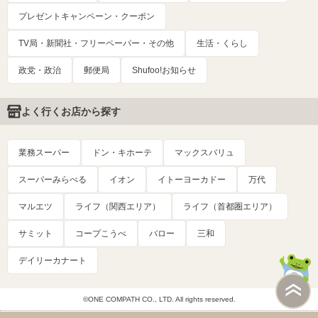
プレゼントキャンペーン・クーポン
TV局・新聞社・フリーペーパー・その他
生活・くらし
政党・政治
郵便局
Shufoo!お知らせ
よく行くお店から探す
業務スーパー
ドン・キホーテ
マックスバリュ
スーパーみらべる
イオン
イトーヨーカドー
万代
マルエツ
ライフ（関西エリア）
ライフ（首都圏エリア）
サミット
コープこうべ
バロー
三和
デイリーカナート
©ONE COMPATH CO., LTD. All rights reserved.