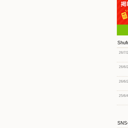
Shu
26/7/
26/6/
26/6/
25/6/
SN