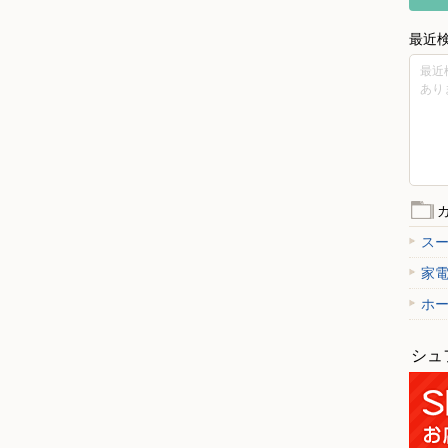
最近
最近
あり
ス
家
ホ
シュ