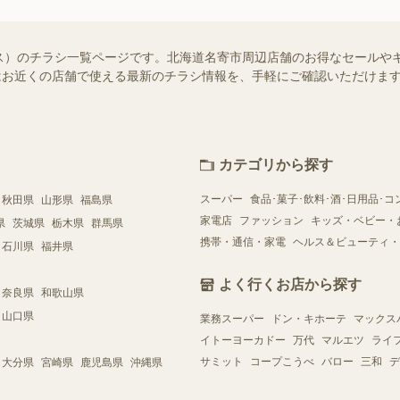
ス）のチラシ一覧ページです。北海道名寄市周辺店舗のお得なセールや
ー）ではお近くの店舗で使える最新のチラシ情報を、手軽にご確認いただけ
カテゴリから探す
スーパー
食品･菓子･飲料･酒･日用品･コ
秋田県
山形県
福島県
家電店
ファッション
キッズ・ベビー・
県
茨城県
栃木県
群馬県
携帯・通信・家電
ヘルス＆ビューティ・
石川県
福井県
よく行くお店から探す
奈良県
和歌山県
山口県
業務スーパー
ドン・キホーテ
マックス
イトーヨーカドー
万代
マルエツ
ライ
サミット
コープこうべ
バロー
三和
デ
大分県
宮崎県
鹿児島県
沖縄県