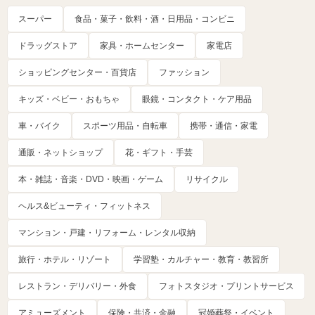
スーパー
食品・菓子・飲料・酒・日用品・コンビニ
ドラッグストア
家具・ホームセンター
家電店
ショッピングセンター・百貨店
ファッション
キッズ・ベビー・おもちゃ
眼鏡・コンタクト・ケア用品
車・バイク
スポーツ用品・自転車
携帯・通信・家電
通販・ネットショップ
花・ギフト・手芸
本・雑誌・音楽・DVD・映画・ゲーム
リサイクル
ヘルス&ビューティ・フィットネス
マンション・戸建・リフォーム・レンタル収納
旅行・ホテル・リゾート
学習塾・カルチャー・教育・教習所
レストラン・デリバリー・外食
フォトスタジオ・プリントサービス
アミューズメント
保険・共済・金融
冠婚葬祭・イベント