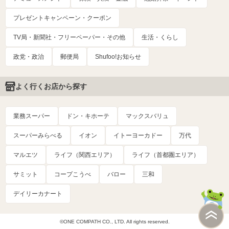
プレゼントキャンペーン・クーポン
TV局・新聞社・フリーペーパー・その他
生活・くらし
政党・政治
郵便局
Shufoo!お知らせ
よく行くお店から探す
業務スーパー
ドン・キホーテ
マックスバリュ
スーパーみらべる
イオン
イトーヨーカドー
万代
マルエツ
ライフ（関西エリア）
ライフ（首都圏エリア）
サミット
コープこうべ
バロー
三和
デイリーカナート
©ONE COMPATH CO., LTD. All rights reserved.