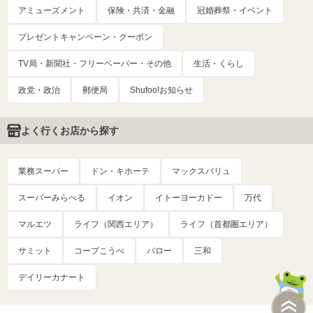
アミューズメント
保険・共済・金融
冠婚葬祭・イベント
プレゼントキャンペーン・クーポン
TV局・新聞社・フリーペーパー・その他
生活・くらし
政党・政治
郵便局
Shufoo!お知らせ
よく行くお店から探す
業務スーパー
ドン・キホーテ
マックスバリュ
スーパーみらべる
イオン
イトーヨーカドー
万代
マルエツ
ライフ（関西エリア）
ライフ（首都圏エリア）
サミット
コープこうべ
バロー
三和
デイリーカナート