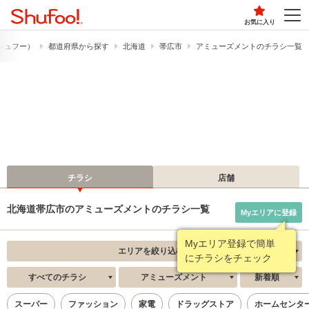
お気に入り
​（シュフー）
都道府県から探す
北海道
帯広市
アミューズメントのチラシ一覧
チラシ
店舗
北海道帯広市のアミューズメントのチラシ一覧
Myエリアに登録
Myエリア登録で簡単
エリアを絞り込む
にチラシをチェック
すべてのチラシ
アミューズメント
新着順
スーパー
ファッション
家電
ドラッグストア
ホームセンタ