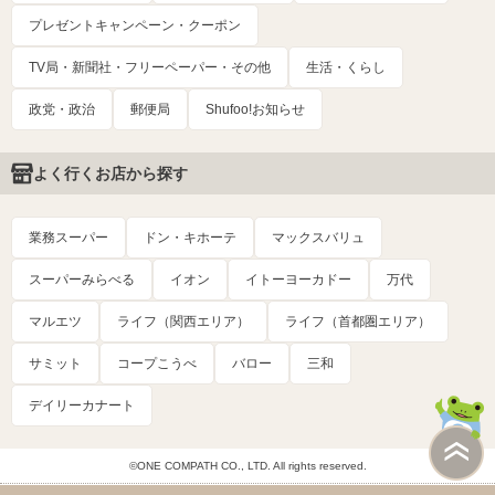
プレゼントキャンペーン・クーポン
TV局・新聞社・フリーペーパー・その他
生活・くらし
政党・政治
郵便局
Shufoo!お知らせ
よく行くお店から探す
業務スーパー
ドン・キホーテ
マックスバリュ
スーパーみらべる
イオン
イトーヨーカドー
万代
マルエツ
ライフ（関西エリア）
ライフ（首都圏エリア）
サミット
コープこうべ
バロー
三和
デイリーカナート
©ONE COMPATH CO., LTD. All rights reserved.