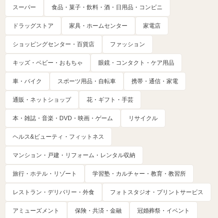
スーパー
食品・菓子・飲料・酒・日用品・コンビニ
ドラッグストア
家具・ホームセンター
家電店
ショッピングセンター・百貨店
ファッション
キッズ・ベビー・おもちゃ
眼鏡・コンタクト・ケア用品
車・バイク
スポーツ用品・自転車
携帯・通信・家電
通販・ネットショップ
花・ギフト・手芸
本・雑誌・音楽・DVD・映画・ゲーム
リサイクル
ヘルス&ビューティ・フィットネス
マンション・戸建・リフォーム・レンタル収納
旅行・ホテル・リゾート
学習塾・カルチャー・教育・教習所
レストラン・デリバリー・外食
フォトスタジオ・プリントサービス
アミューズメント
保険・共済・金融
冠婚葬祭・イベント