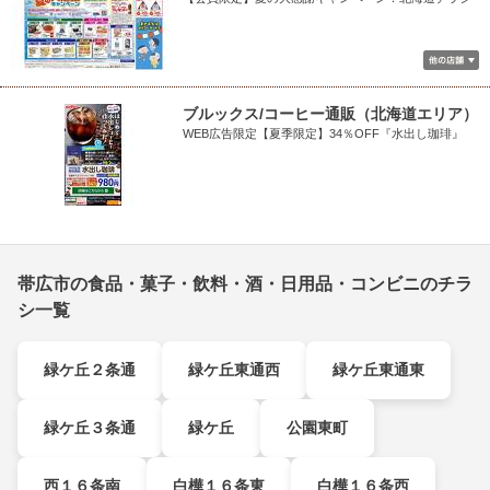
ブルックス/コーヒー通販（北海道エリア）
WEB広告限定【夏季限定】34％OFF『水出し珈琲』
帯広市の食品・菓子・飲料・酒・日用品・コンビニのチラ
シ一覧
緑ケ丘２条通
緑ケ丘東通西
緑ケ丘東通東
緑ケ丘３条通
緑ケ丘
公園東町
西１６条南
白樺１６条東
白樺１６条西