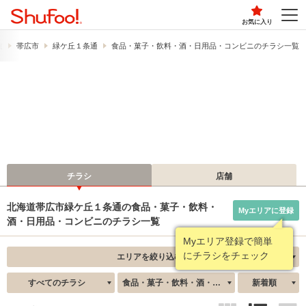
お気に入り
道
帯広市
緑ケ丘１条通
食品・菓子・飲料・酒・日用品・コンビニのチラシ一覧
チラシ
店舗
北海道帯広市緑ケ丘１条通の食品・菓子・飲料・
Myエリアに登録
酒・日用品・コンビニのチラシ一覧
Myエリア登録で簡単
にチラシをチェック
エリアを絞り込む
すべてのチラシ
食品・菓子・飲料・酒・日用品・コンビニ
新着順