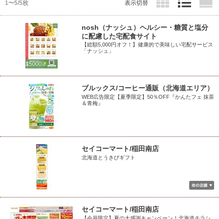
1〜5/5枚
表示切替
nosh（ナッシュ）ヘルシー・糖質と塩分
に配慮した宅配食サイト
【総額5,000円オフ！】健康的で美味しい宅配サービス
「ナッシュ」
ブルックス/コーヒー通販（北海道エリア）
WEB広告限定【夏季限定】50％OFF『かんたフェ 抹茶
＆青梅』
セイコーマート/稲田南店
北海道とうきびギフト
セイコーマート/稲田南店
【会員限定】夏の大感謝キャンペーン！北海道チラシ