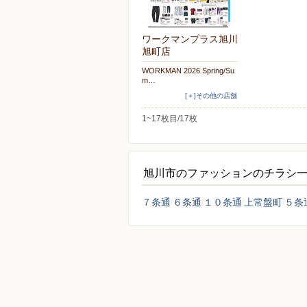
ワークマンプラス旭川
旭町店
WORKMAN 2026 Spring/Su
m…
[＋]その他の店舗
1~17枚目/17枚
旭川市のファッションのチラシ
７条通
６条通
１０条通
上常盤町
５条