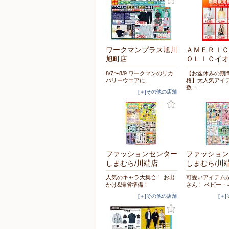
ワークマンプラス旭川
ＡＭＥＲＩＣ
旭町店
ＯＬＩＣイオ
8/7〜8/9 ワークマンのリカ
【お盆休みの期
バリーウエアに…
格】大人気アイ
数…
[＋]その他の店舗
ファッションセンター
ファッション
しまむら/川端店
しまむら/川
人気のキャラ大集合！ お出
可愛いアイテム
かけ&帰省準備！
さん！ ベビー・
[＋]その他の店舗
[＋