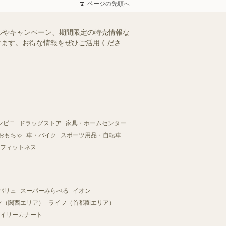
ページの先頭へ
ルやキャンペーン、期間限定の特売情報な
だけます。お得な情報をぜひご活用くださ
ンビニ
ドラッグストア
家具・ホームセンター
おもちゃ
車・バイク
スポーツ用品・自転車
フィットネス
バリュ
スーパーみらべる
イオン
フ（関西エリア）
ライフ（首都圏エリア）
イリーカナート