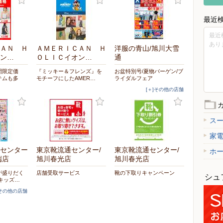
最近
最近
あり
ＡＮ Ｈ
ＡＭＥＲＩＣＡＮ Ｈ
洋服の青山/旭川大雪
ン…
ＯＬＩＣイオン…
通
間限定価
『ミッキー＆フレンズ』を
お盆特別号/夏物バーゲン/ブ
テムも多
モチーフにしたAMER…
ライダルフェア
[＋]その他の店舗
ス
家
センター
東京靴流通センター/
東京靴流通センター/
ホ
端店
旭川春光店
旭川春光店
が盛りだく
店舗受取サービス
靴の下取りキャンペーン
シュ
キッズ…
]その他の店舗