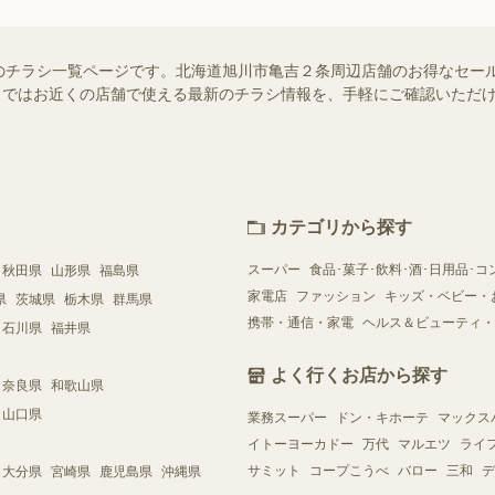
のチラシ一覧ページです。北海道旭川市亀吉２条周辺店舗のお得なセー
ュフー）ではお近くの店舗で使える最新のチラシ情報を、手軽にご確認いた
カテゴリから探す
スーパー
食品･菓子･飲料･酒･日用品･コ
秋田県
山形県
福島県
家電店
ファッション
キッズ・ベビー・
県
茨城県
栃木県
群馬県
携帯・通信・家電
ヘルス＆ビューティ・
石川県
福井県
よく行くお店から探す
奈良県
和歌山県
山口県
業務スーパー
ドン・キホーテ
マックス
イトーヨーカドー
万代
マルエツ
ライ
サミット
コープこうべ
バロー
三和
デ
大分県
宮崎県
鹿児島県
沖縄県