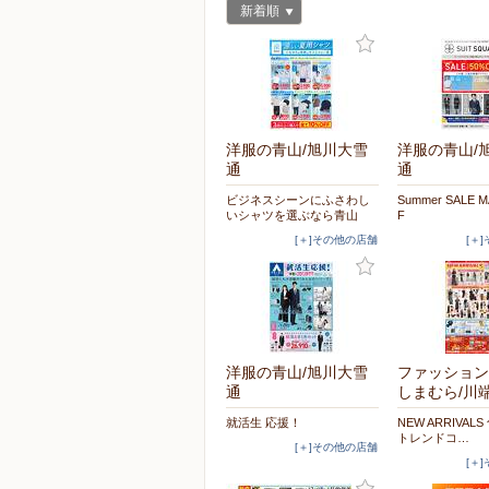
新着順
洋服の青山/旭川大雪
洋服の青山/
通
通
ビジネスシーンにふさわし
Summer SALE 
いシャツを選ぶなら青山
F
[＋]その他の店舗
[＋
洋服の青山/旭川大雪
ファッション
通
しまむら/川
就活生 応援！
NEW ARRIVAL
トレンドコ…
[＋]その他の店舗
[＋