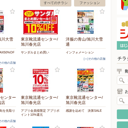
すべてのチラシ
ファッション
旭川大雪
東京靴流通センター/
洋服の青山/旭川大雪
旭川春光店
通
MAX50%OF
サンダルまとめ買い
インフォメーション
チラ
[＋]その他の店舗
]その他の店舗
センター
東京靴流通センター/
東京靴流通センター/
端店
旭川春光店
旭川春光店
S 旬を先取り
アプリ会員様限定 アプリポ
感謝を込めて 決算SALE
イント10%還元
]その他の店舗