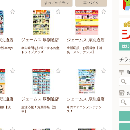
すべてのチラシ
車･バイク
厚別通店
ジェームス 厚別通店
ジェームス 厚別通店
車styl
車内時間を快適にするお盆
生活応援！お買得祭【消
ドライブグッズ！
臭・メンテナンス】
チラ
厚別通店
ジェームス 厚別通店
ジェームス 厚別通店
得祭【洗
生活応援！お買得祭【洗
車のエアコンメンテナン
車】
ス！