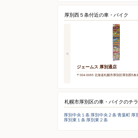
厚別西５条付近の車・バイク
ジェームス 厚別通店
〒004-0065 北海道札幌市厚別区厚別西5条3-
札幌市厚別区の車・バイクのチ
厚別中央１条
厚別中央２条
青葉町
厚
厚別東１条
厚別東２条