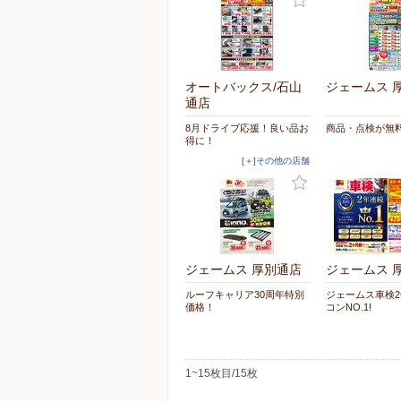
オートバックス/石山
ジェームス 
通店
8月ドライブ応援！良い品お
商品・点検が無
得に！
[＋]その他の店舗
ジェームス 厚別通店
ジェームス 
ルーフキャリア30周年特別
ジェームス車検
価格！
コンNO.1!
1~15枚目/15枚