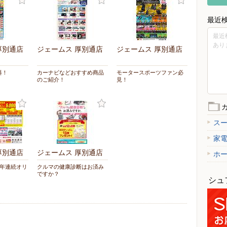
最近
最近
あり
厚別通店
ジェームス 厚別通店
ジェームス 厚別通店
料！
カーナビなどおすすめ商品
モータースポーツファン必
のご紹介！
見！
ス
家
厚別通店
ジェームス 厚別通店
ホ
2年連続オリ
クルマの健康診断はお済み
ですか？
シュ