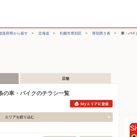
都道府県から探す
>
北海道
>
札幌市厚別区
>
厚別西５条
>
車・バイ
店舗
条の車・バイクのチラシ一覧
エリアを絞り込む