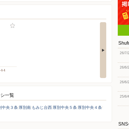
Shu
26/7/
26/6/
1-1
26/6/
ラシ一覧
25/6/
別中央３条
厚別南
もみじ台西
厚別中央５条
厚別中央４条
SN