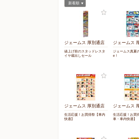
新着順
ジェームス 厚別通店
ジェームス 
値上げ前のスタッドレスタ
ジェームス真夏の洗
イヤ蔵出しセール
e！
ジェームス 厚別通店
ジェームス 
生活応援！お買得祭【車内
生活応援！お買
快適】
車・車内快適】