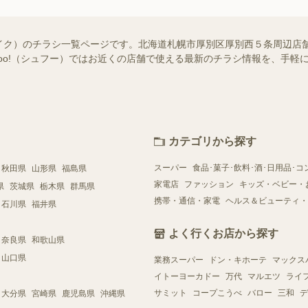
イク）のチラシ一覧ページです。北海道札幌市厚別区厚別西５条周辺店
ufoo!（シュフー）ではお近くの店舗で使える最新のチラシ情報を、手
カテゴリから探す
スーパー
食品･菓子･飲料･酒･日用品･コ
秋田県
山形県
福島県
家電店
ファッション
キッズ・ベビー・
県
茨城県
栃木県
群馬県
携帯・通信・家電
ヘルス＆ビューティ・
石川県
福井県
よく行くお店から探す
奈良県
和歌山県
山口県
業務スーパー
ドン・キホーテ
マックス
イトーヨーカドー
万代
マルエツ
ライ
サミット
コープこうべ
バロー
三和
デ
大分県
宮崎県
鹿児島県
沖縄県