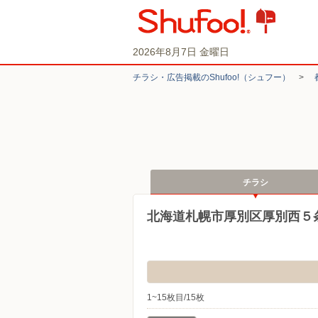
2026年8月7日 金曜日
チラシ・​広告掲載の​Shufoo!​（シュフー）
>
チラシ
北海道札幌市厚別区厚別西５
1~15枚目/15枚