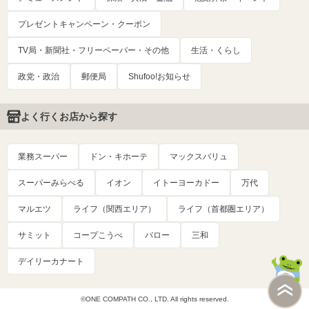
プレゼントキャンペーン・クーポン
TV局・新聞社・フリーペーパー・その他
生活・くらし
政党・政治
郵便局
Shufoo!お知らせ
よく行くお店から探す
業務スーパー
ドン・キホーテ
マックスバリュ
スーパーみらべる
イオン
イトーヨーカドー
万代
マルエツ
ライフ（関西エリア）
ライフ（首都圏エリア）
サミット
コープこうべ
バロー
三和
デイリーカナート
©ONE COMPATH CO., LTD. All rights reserved.