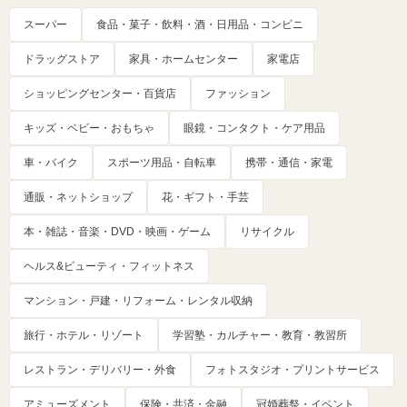
スーパー
食品・菓子・飲料・酒・日用品・コンビニ
ドラッグストア
家具・ホームセンター
家電店
ショッピングセンター・百貨店
ファッション
キッズ・ベビー・おもちゃ
眼鏡・コンタクト・ケア用品
車・バイク
スポーツ用品・自転車
携帯・通信・家電
通販・ネットショップ
花・ギフト・手芸
本・雑誌・音楽・DVD・映画・ゲーム
リサイクル
ヘルス&ビューティ・フィットネス
マンション・戸建・リフォーム・レンタル収納
旅行・ホテル・リゾート
学習塾・カルチャー・教育・教習所
レストラン・デリバリー・外食
フォトスタジオ・プリントサービス
アミューズメント
保険・共済・金融
冠婚葬祭・イベント