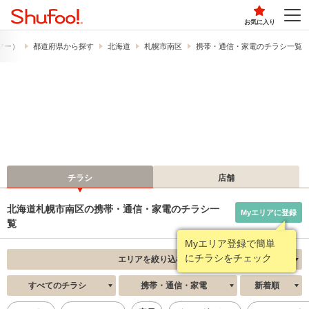
お気に入り
ュフー）
都道府県から探す
北海道
札幌市南区
携帯・通信・家電のチラシ一覧
チラシ
店舗
北海道札幌市南区の携帯・通信・家電のチラシ一
Myエリアに登録
覧
Myエリア登録で簡単
にチラシをチェック
エリアを絞り込む
すべてのチラシ
携帯・通信・家電
新着順