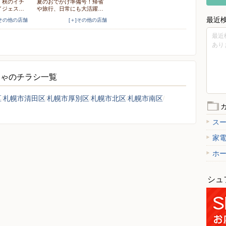
】秋のイチ
夏のおでかけ準備号！帰省
イジェス…
や旅行、日常にも大活躍…
最近
]その他の店舗
[＋]その他の店舗
最近
あり
ちゃのチラシ一覧
区
札幌市清田区
札幌市厚別区
札幌市北区
札幌市南区
ス
家
ホ
シュ