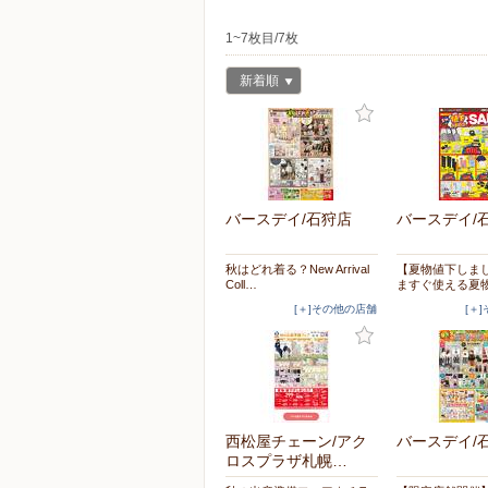
1~7枚目/7枚
新着順
バースデイ/石狩店
バースデイ/
秋はどれ着る？New Arrival
【夏物値下しま
Coll…
ますぐ使える夏
[＋]その他の店舗
[＋
西松屋チェーン/アク
バースデイ/
ロスプラザ札幌…