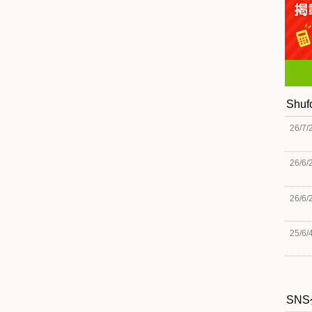
Shu
26/7/
26/6/
26/6/
25/6/
SN