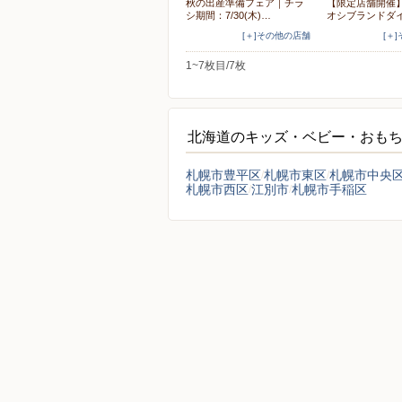
秋の出産準備フェア｜チラ
【限定店舗開催
シ期間：7/30(木)…
オシブランドダ
[＋]その他の店舗
[＋
1~7枚目/7枚
北海道のキッズ・ベビー・おも
札幌市豊平区
札幌市東区
札幌市中央
札幌市西区
江別市
札幌市手稲区