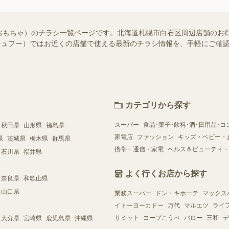
おもちゃ）のチラシ一覧ページです。北海道札幌市白石区周辺店舗のお
o!（シュフー）ではお近くの店舗で使える最新のチラシ情報を、手軽にご
カテゴリから探す
スーパー
食品･菓子･飲料･酒･日用品･コ
秋田県
山形県
福島県
家電店
ファッション
キッズ・ベビー・
県
茨城県
栃木県
群馬県
携帯・通信・家電
ヘルス＆ビューティ・
石川県
福井県
よく行くお店から探す
奈良県
和歌山県
山口県
業務スーパー
ドン・キホーテ
マックス
イトーヨーカドー
万代
マルエツ
ライ
サミット
コープこうべ
バロー
三和
デ
大分県
宮崎県
鹿児島県
沖縄県