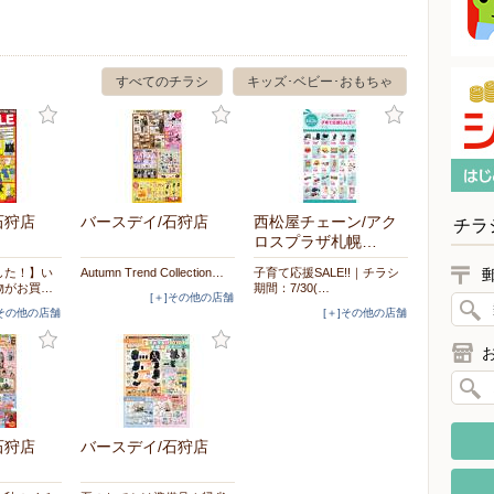
すべてのチラシ
キッズ･ベビー･おもちゃ
石狩店
バースデイ/石狩店
西松屋チェーン/アク
チラ
ロスプラザ札幌…
した！】い
Autumn Trend Collection…
子育て応援SALE!!｜チラシ
物がお買…
期間：7/30(…
[＋]その他の店舗
]その他の店舗
[＋]その他の店舗
石狩店
バースデイ/石狩店