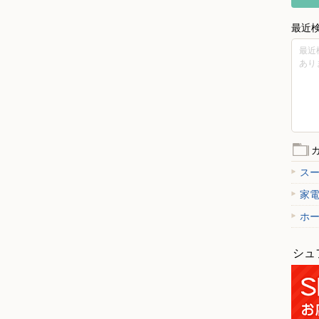
最近
最近
あり
ス
家
ホ
シュ