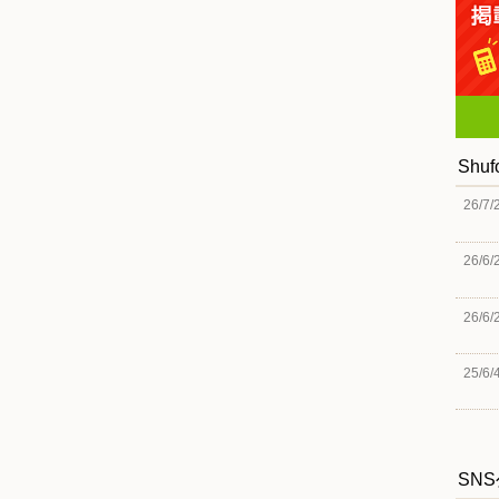
Shu
26/7/
26/6/
26/6/
25/6/
SN