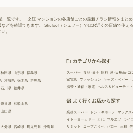
業一覧です。一之江 マンションの各店舗ごとの最新チラシ情報をまと
などを確認できます。 Shufoo!（シュフー）ではお近くの店舗で使
さい。
カテゴリから探す
スーパー
食品･菓子･飲料･酒･日用品･コ
秋田県
山形県
福島県
家電店
ファッション
キッズ・ベビー・
県
茨城県
栃木県
群馬県
携帯・通信・家電
ヘルス＆ビューティ・
石川県
福井県
よく行くお店から探す
奈良県
和歌山県
山口県
業務スーパー
ドン・キホーテ
マックス
イトーヨーカドー
万代
マルエツ
ライ
サミット
コープこうべ
バロー
三和
デ
大分県
宮崎県
鹿児島県
沖縄県