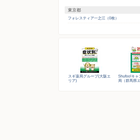
東京都
フォレスティア一之江（0枚）
スギ薬局グループ(大阪エ
Shufoo!
リア)
局（群馬県