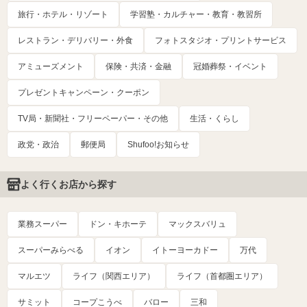
旅行・ホテル・リゾート
学習塾・カルチャー・教育・教習所
レストラン・デリバリー・外食
フォトスタジオ・プリントサービス
アミューズメント
保険・共済・金融
冠婚葬祭・イベント
プレゼントキャンペーン・クーポン
TV局・新聞社・フリーペーパー・その他
生活・くらし
政党・政治
郵便局
Shufoo!お知らせ
よく行くお店から探す
業務スーパー
ドン・キホーテ
マックスバリュ
スーパーみらべる
イオン
イトーヨーカドー
万代
マルエツ
ライフ（関西エリア）
ライフ（首都圏エリア）
サミット
コープこうべ
バロー
三和