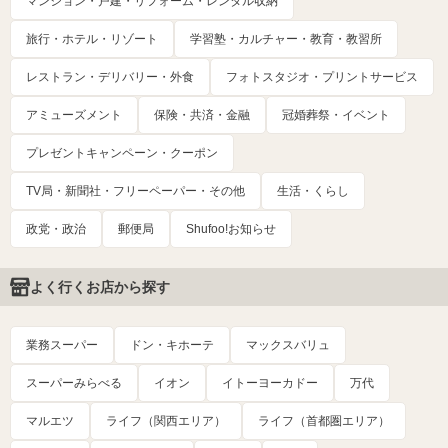
マンション・戸建・リフォーム・レンタル収納
旅行・ホテル・リゾート
学習塾・カルチャー・教育・教習所
レストラン・デリバリー・外食
フォトスタジオ・プリントサービス
アミューズメント
保険・共済・金融
冠婚葬祭・イベント
プレゼントキャンペーン・クーポン
TV局・新聞社・フリーペーパー・その他
生活・くらし
政党・政治
郵便局
Shufoo!お知らせ
よく行くお店から探す
業務スーパー
ドン・キホーテ
マックスバリュ
スーパーみらべる
イオン
イトーヨーカドー
万代
マルエツ
ライフ（関西エリア）
ライフ（首都圏エリア）