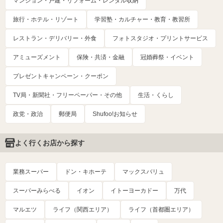
マンション・戸建・リフォーム・レンタル収納
旅行・ホテル・リゾート
学習塾・カルチャー・教育・教習所
レストラン・デリバリー・外食
フォトスタジオ・プリントサービス
アミューズメント
保険・共済・金融
冠婚葬祭・イベント
プレゼントキャンペーン・クーポン
TV局・新聞社・フリーペーパー・その他
生活・くらし
政党・政治
郵便局
Shufoo!お知らせ
よく行くお店から探す
業務スーパー
ドン・キホーテ
マックスバリュ
スーパーみらべる
イオン
イトーヨーカドー
万代
マルエツ
ライフ（関西エリア）
ライフ（首都圏エリア）