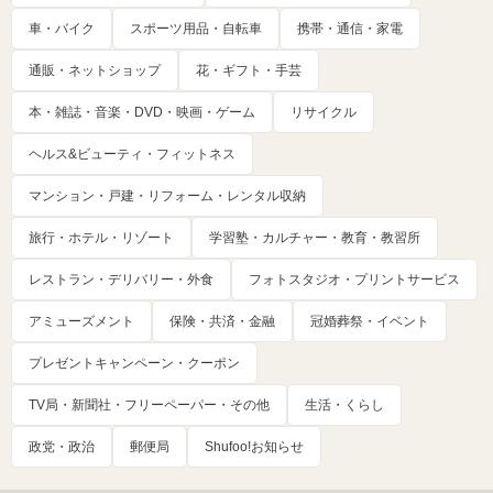
車・バイク
スポーツ用品・自転車
携帯・通信・家電
通販・ネットショップ
花・ギフト・手芸
本・雑誌・音楽・DVD・映画・ゲーム
リサイクル
ヘルス&ビューティ・フィットネス
マンション・戸建・リフォーム・レンタル収納
旅行・ホテル・リゾート
学習塾・カルチャー・教育・教習所
レストラン・デリバリー・外食
フォトスタジオ・プリントサービス
アミューズメント
保険・共済・金融
冠婚葬祭・イベント
プレゼントキャンペーン・クーポン
TV局・新聞社・フリーペーパー・その他
生活・くらし
政党・政治
郵便局
Shufoo!お知らせ