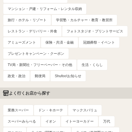
マンション・戸建・リフォーム・レンタル収納
旅行・ホテル・リゾート
学習塾・カルチャー・教育・教習所
レストラン・デリバリー・外食
フォトスタジオ・プリントサービス
アミューズメント
保険・共済・金融
冠婚葬祭・イベント
プレゼントキャンペーン・クーポン
TV局・新聞社・フリーペーパー・その他
生活・くらし
政党・政治
郵便局
Shufoo!お知らせ
よく行くお店から探す
業務スーパー
ドン・キホーテ
マックスバリュ
スーパーみらべる
イオン
イトーヨーカドー
万代