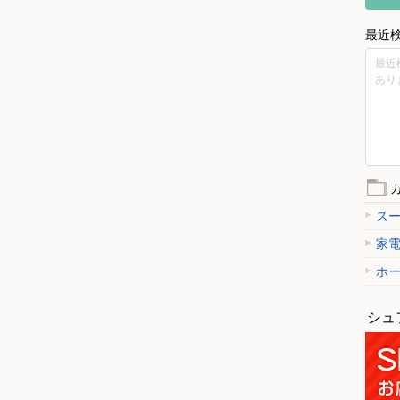
最近
最近
あり
ス
家
ホ
シュ