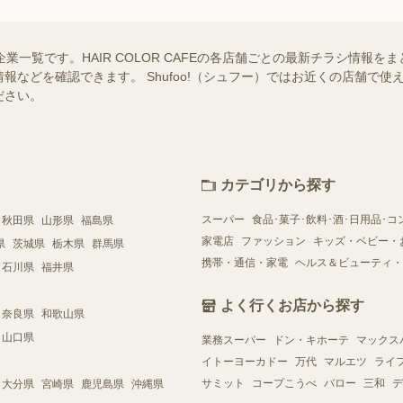
店舗・企業一覧です。HAIR COLOR CAFEの各店舗ごとの最新チラシ情
報などを確認できます。 Shufoo!（シュフー）ではお近くの店舗で
ださい。
カテゴリから探す
スーパー
食品･菓子･飲料･酒･日用品･コ
秋田県
山形県
福島県
家電店
ファッション
キッズ・ベビー・
県
茨城県
栃木県
群馬県
携帯・通信・家電
ヘルス＆ビューティ・
石川県
福井県
よく行くお店から探す
奈良県
和歌山県
山口県
業務スーパー
ドン・キホーテ
マックス
イトーヨーカドー
万代
マルエツ
ライ
サミット
コープこうべ
バロー
三和
デ
大分県
宮崎県
鹿児島県
沖縄県