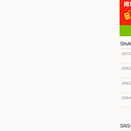
Shu
26/7/
26/6/
26/6/
25/6/
SN