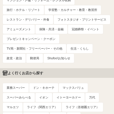
マンション・戸建・リフォーム・レンタル収納
旅行・ホテル・リゾート
学習塾・カルチャー・教育・教習所
レストラン・デリバリー・外食
フォトスタジオ・プリントサービス
アミューズメント
保険・共済・金融
冠婚葬祭・イベント
プレゼントキャンペーン・クーポン
TV局・新聞社・フリーペーパー・その他
生活・くらし
政党・政治
郵便局
Shufoo!お知らせ
よく行くお店から探す
業務スーパー
ドン・キホーテ
マックスバリュ
スーパーみらべる
イオン
イトーヨーカドー
万代
マルエツ
ライフ（関西エリア）
ライフ（首都圏エリア）