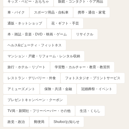
キッズ・ベビー・おもちゃ
眼鏡・コンタクト・ケア用品
車・バイク
スポーツ用品・自転車
携帯・通信・家電
通販・ネットショップ
花・ギフト・手芸
本・雑誌・音楽・DVD・映画・ゲーム
リサイクル
ヘルス&ビューティ・フィットネス
マンション・戸建・リフォーム・レンタル収納
旅行・ホテル・リゾート
学習塾・カルチャー・教育・教習所
レストラン・デリバリー・外食
フォトスタジオ・プリントサービス
アミューズメント
保険・共済・金融
冠婚葬祭・イベント
プレゼントキャンペーン・クーポン
TV局・新聞社・フリーペーパー・その他
生活・くらし
政党・政治
郵便局
Shufoo!お知らせ