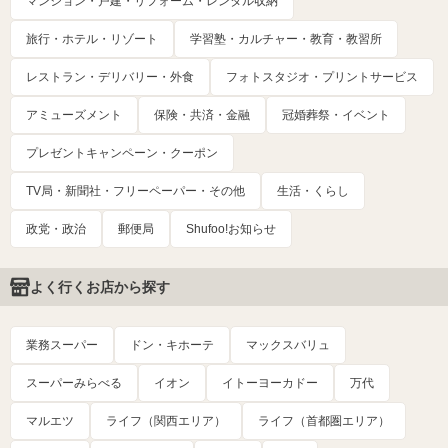
マンション・戸建・リフォーム・レンタル収納
旅行・ホテル・リゾート
学習塾・カルチャー・教育・教習所
レストラン・デリバリー・外食
フォトスタジオ・プリントサービス
アミューズメント
保険・共済・金融
冠婚葬祭・イベント
プレゼントキャンペーン・クーポン
TV局・新聞社・フリーペーパー・その他
生活・くらし
政党・政治
郵便局
Shufoo!お知らせ
よく行くお店から探す
業務スーパー
ドン・キホーテ
マックスバリュ
スーパーみらべる
イオン
イトーヨーカドー
万代
マルエツ
ライフ（関西エリア）
ライフ（首都圏エリア）