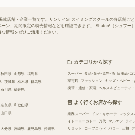
掲載店舗・企業一覧です。サンケイSTスイミングスクールの各店舗ご
ーン、期間限定の特売情報などを確認できます。 Shufoo!（シュフ
得な情報をぜひご活用ください。
カテゴリから探す
スーパー
食品･菓子･飲料･酒･日用品･コ
秋田県
山形県
福島県
家電店
ファッション
キッズ・ベビー・
県
茨城県
栃木県
群馬県
携帯・通信・家電
ヘルス＆ビューティ・
石川県
福井県
よく行くお店から探す
奈良県
和歌山県
山口県
業務スーパー
ドン・キホーテ
マックス
イトーヨーカドー
万代
マルエツ
ライ
サミット
コープこうべ
バロー
三和
デ
大分県
宮崎県
鹿児島県
沖縄県