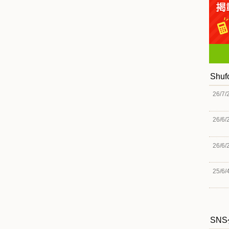
Shu
26/7/
26/6/
26/6/
25/6/
SN