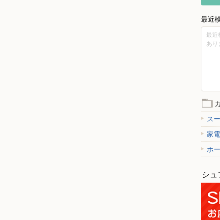
最近
最近
あり
ス
家
ホ
シュ