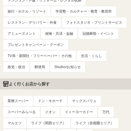
マンション・戸建・リフォーム・レンタル収納
旅行・ホテル・リゾート
学習塾・カルチャー・教育・教習所
レストラン・デリバリー・外食
フォトスタジオ・プリントサービス
アミューズメント
保険・共済・金融
冠婚葬祭・イベント
プレゼントキャンペーン・クーポン
TV局・新聞社・フリーペーパー・その他
生活・くらし
政党・政治
郵便局
Shufoo!お知らせ
よく行くお店から探す
業務スーパー
ドン・キホーテ
マックスバリュ
スーパーみらべる
イオン
イトーヨーカドー
万代
マルエツ
ライフ（関西エリア）
ライフ（首都圏エリア）