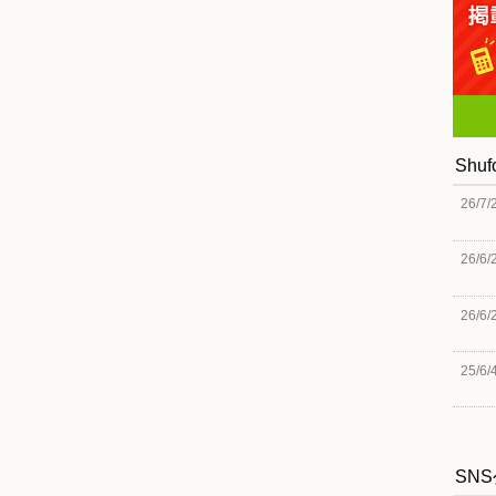
Shu
26/7/
26/6/
26/6/
25/6/
SN