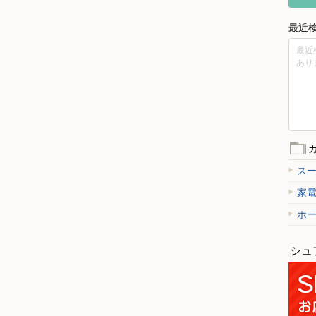
最近
最近
あり
ス
家
ホ
シュ