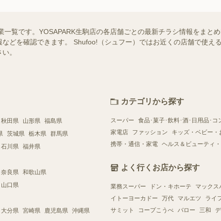
企業一覧です。YOSAPARK生駒店の各店舗ごとの最新チラシ情報をま
などを確認できます。 Shufoo!（シュフー）ではお近くの店舗で使
さい。
カテゴリから探す
スーパー
食品･菓子･飲料･酒･日用品･コ
秋田県
山形県
福島県
家電店
ファッション
キッズ・ベビー・
県
茨城県
栃木県
群馬県
携帯・通信・家電
ヘルス＆ビューティ・
石川県
福井県
よく行くお店から探す
奈良県
和歌山県
山口県
業務スーパー
ドン・キホーテ
マックス
イトーヨーカドー
万代
マルエツ
ライ
サミット
コープこうべ
バロー
三和
デ
大分県
宮崎県
鹿児島県
沖縄県