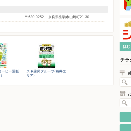
〒630-0252
奈良県生駒市山崎町21-30
チラ
コーヒー通販
スギ薬局グループ(福井エ
ア）
リア)