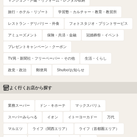
マンション・戸建・リフォーム・レンタル収納
旅行・ホテル・リゾート
学習塾・カルチャー・教育・教習所
レストラン・デリバリー・外食
フォトスタジオ・プリントサービス
アミューズメント
保険・共済・金融
冠婚葬祭・イベント
プレゼントキャンペーン・クーポン
TV局・新聞社・フリーペーパー・その他
生活・くらし
政党・政治
郵便局
Shufoo!お知らせ
よく行くお店から探す
業務スーパー
ドン・キホーテ
マックスバリュ
スーパーみらべる
イオン
イトーヨーカドー
万代
マルエツ
ライフ（関西エリア）
ライフ（首都圏エリア）